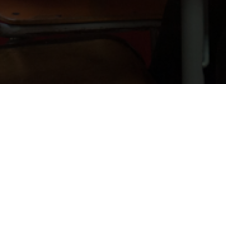
Missions
Trouver une mission
Trouver une mission courte
M’inscrire dans le Répertoire des bénévoles