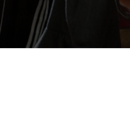
Informations
Nous contacter
Qui sommes-nous ?
Partenaires
Mentions légales
Politique de confidentialité
Agireniledefrance.fr