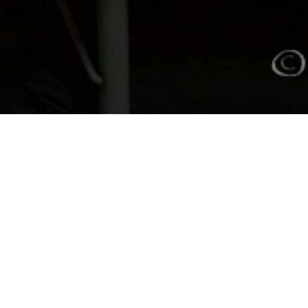
Articles
Les jeunes bénévoles en Ile-de-France
témoignent en vidéo
Devenez bénévole à Paris en Compagnie :
créez du lien avec nos aînés
Témoignage d'Aurélie : Bénévole Engagée
chez Les Papillons Blancs de Paris