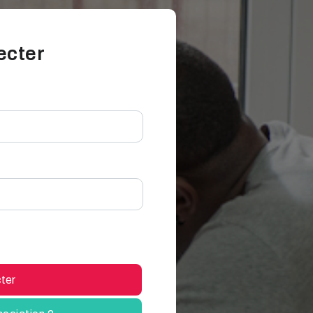
ecter
ter