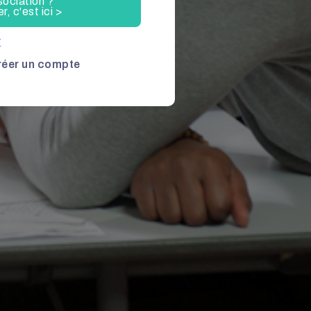
sociation ?
, c'est ici >
r
réer un compte