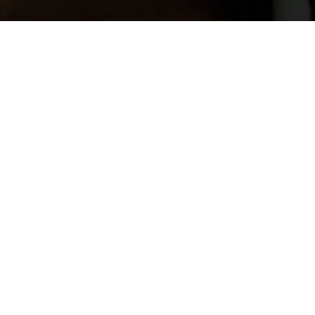
Informations
Nous contacter
Qui sommes-nous ?
Partenaires
Mentions légales
Politique de confidentialité Agireniledefrance.fr
CGU
Missions
Trouver une mission