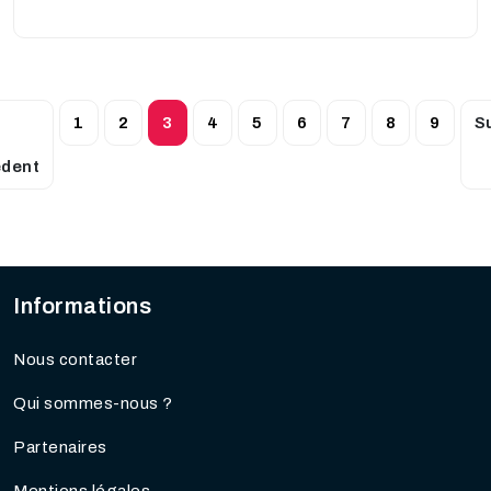
1
2
3
4
5
6
7
8
9
S
édent
Informations
Nous contacter
Qui sommes-nous ?
Partenaires