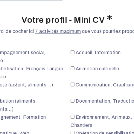
Votre profil - Mini CV
ci de cocher ici
7 activités maximum
que vous pourriez prop
mpagnement social,
Accueil, Information
de
bétisation, Français Langue
Animation culturelle
ère
cte (argent, aliments...)
Communication, Graphis
ibution (aliments,
Documentation, Traducti
nts…)
gnement, Formation
Environnement, Animaux,
Chantiers
matique, Web
Opération de sensibilisati