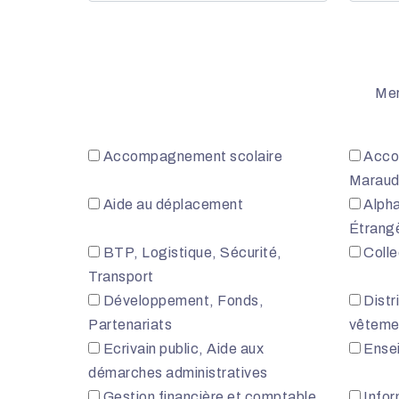
Mer
Accompagnement scolaire
Acco
Marau
Aide au déplacement
Alpha
Étrang
BTP, Logistique, Sécurité,
Colle
Transport
Développement, Fonds,
Distr
Partenariats
vêteme
Ecrivain public, Aide aux
Ensei
démarches administratives
Gestion financière et comptable
Infor