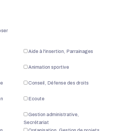
oser
Aide à l'insertion, Parrainages
Animation sportive
me
Conseil, Défense des droits
on
Ecoute
Gestion administrative,
Secrétariat
on
Organisation, Gestion de projets