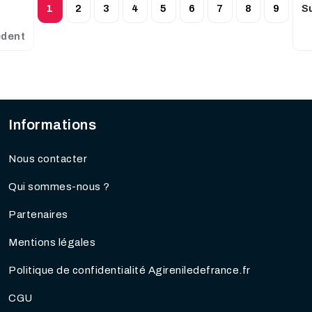
1
2
3
4
5
6
7
8
9
S
édent
Informations
Nous contacter
Qui sommes-nous ?
Partenaires
Mentions légales
Politique de confidentialité Agireniledefrance.fr
CGU