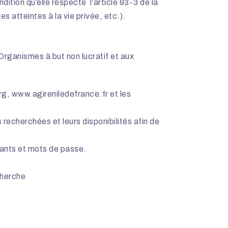
ition qu’elle respecte l’article 93-3 de la
es atteintes à la vie privée, etc.).
rganismes à but non lucratif et aux
rg,
www.agireniledefrance.fr et les
recherchées et leurs disponibilités afin de
fiants et mots de passe.
cherche