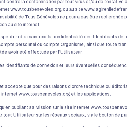
 contre la contamination par tout virus et/ou de tentative d’in
ernet
www.tousbenevoles.org
ou au site
www.agireniledefran
sponsabilité de Tous Bénévoles ne pourra pas être recherchée 
ion au site internet.
especter et à maintenir la confidentialité des Identifiants d
compte personnel ou compte Organisme, ainsi que toute tra
e avoir été effectuée par l’Utilisateur.
es identifiants de connexion et leurs éventuelles conséquence
 et accepte que pour des raisons d'ordre technique ou éditoria
e internet www.tousbenevoles.org et les applications.
u'en publiant sa Mission sur le site internet
www.tousbenevo
ar tout Utilisateur sur les réseaux sociaux, via le bouton de 