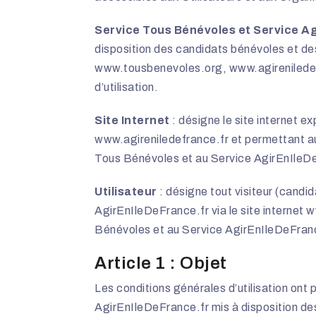
Service Tous Bénévoles et Service A
disposition des candidats bénévoles et des
www.tousbenevoles.org
,
www.agirenilede
d’utilisation.
Site Internet
: désigne le site internet 
www.agireniledefrance.fr
et permettant au
Tous Bénévoles et au Service AgirEnIleDeFr
Utilisateur
: désigne tout visiteur (candi
AgirEnIleDeFrance.fr via le site internet
w
Bénévoles et au Service AgirEnIleDeFrance
Article 1 : Objet
Les conditions générales d’utilisation ont 
AgirEnIleDeFrance.fr mis à disposition des 