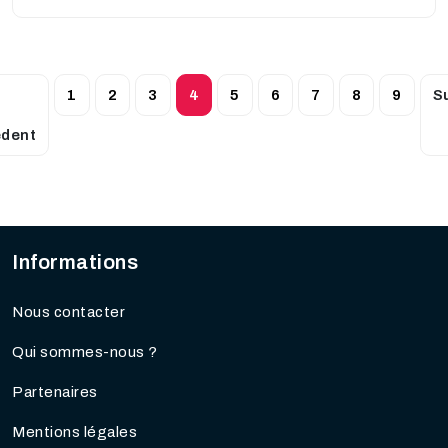
1
2
3
4
5
6
7
8
9
S
édent
Informations
Nous contacter
Qui sommes-nous ?
Partenaires
Mentions légales