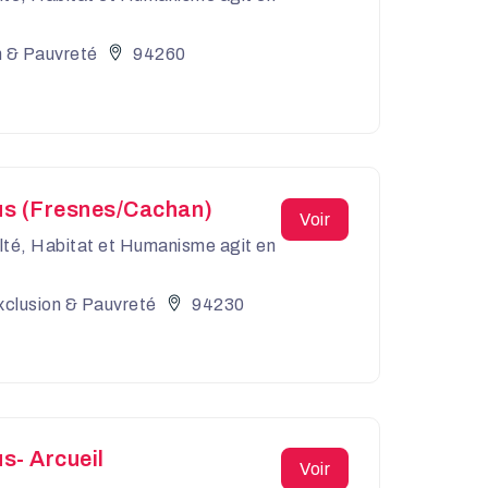
n & Pauvreté
94260
us (Fresnes/Cachan)
Voir
culté, Habitat et Humanisme agit en
xclusion & Pauvreté
94230
s- Arcueil
Voir