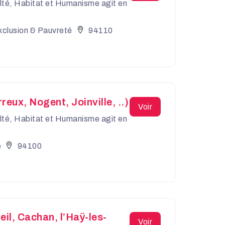
culté, Habitat et Humanisme agit en
xclusion & Pauvreté
94110
eux, Nogent, Joinville, ..)
Voir
culté, Habitat et Humanisme agit en
é
94100
il, Cachan, l’Haÿ-les-
Voir