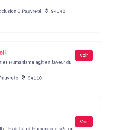
xclusion & Pauvreté
94140
il
Voir
tat et Humanisme agit en faveur du
Pauvreté
94110
Voir
culté, Habitat et Humanisme agit en