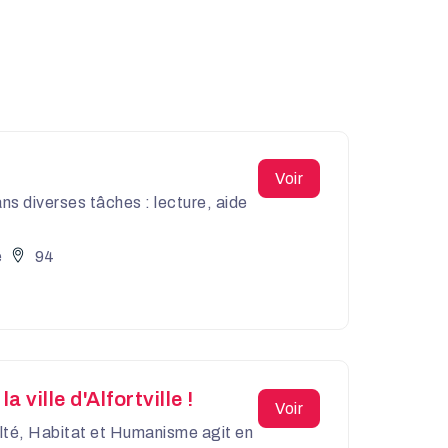
Voir
ans diverses tâches : lecture, aide
é
94
ville d'Alfortville !
Voir
culté, Habitat et Humanisme agit en