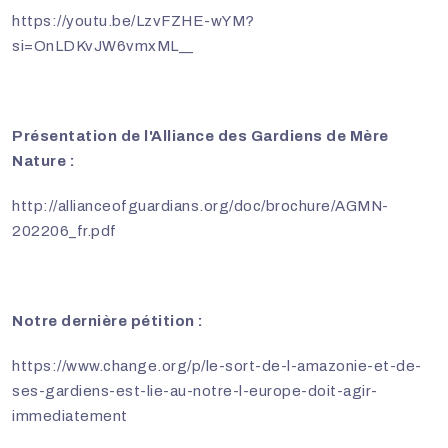
https://youtu.be/LzvFZHE-wYM?
si=OnLDKvJW6vmxML__
Présentation de l'Alliance des Gardiens de Mère
Nature :
http://allianceofguardians.org/doc/brochure/AGMN-
202206_fr.pdf
Notre dernière pétition :
https://www.change.org/p/le-sort-de-l-amazonie-et-de-
ses-gardiens-est-lie-au-notre-l-europe-doit-agir-
immediatement