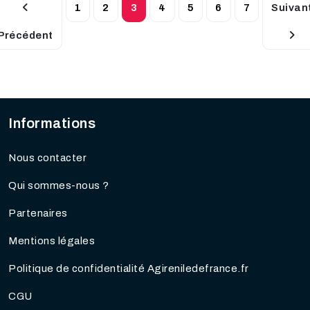
1
2
3
4
5
6
7
Suivan
Précédent
Informations
Nous contacter
Qui sommes-nous ?
Partenaires
Mentions légales
Politique de confidentialité Agireniledefrance.fr
CGU