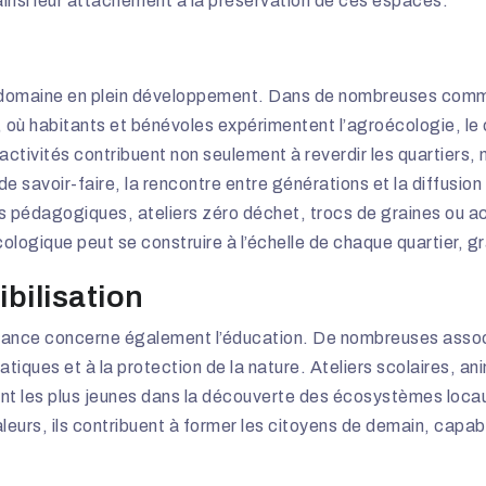
insi leur attachement à la préservation de ces espaces.
e domaine en plein développement. Dans de nombreuses comm
e, où habitants et bénévoles expérimentent l’agroécologie, le
 activités contribuent non seulement à reverdir les quartiers, 
e savoir-faire, la rencontre entre générations et la diffusion
ches pédagogiques, ateliers zéro déchet, trocs de graines ou a
logique peut se construire à l’échelle de chaque quartier, grâ
bilisation
rance concerne également l’éducation. De nombreuses associa
tiques et à la protection de la nature. Ateliers scolaires, an
 les plus jeunes dans la découverte des écosystèmes locau
eurs, ils contribuent à former les citoyens de demain, capab