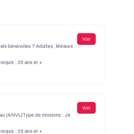
Voir
uels bénévoles ? Adultes, Mineurs
equis : 25 ans et +
Voir
leau (ANVL)Type de missions : Je
equis : 25 ans et +