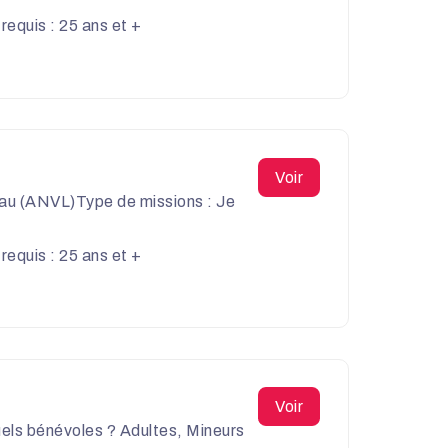
equis : 25 ans et +
Voir
leau (ANVL)Type de missions : Je
equis : 25 ans et +
Voir
uels bénévoles ? Adultes, Mineurs