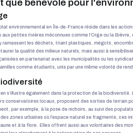
t que bénévole pour l'enviro
ge
évolat environnemental en Île-de-France réside dans les acti
s aux petites rivières méconnues comme l’Orge ou la Bièvre,
 ramassent les déchets, triant plastiques, mégots, encombra
urer la qualité des milieux naturels, mais aussi à sensibiliser
isées en partenariat avec les municipalités ou les syndicats
amilles comme étudiants, unis par une même volonté de rendre
iodiversité
ien s’illustre également dans la protection de la biodiversit
rs conservatoires locaux, proposent des sorties de terrain p
t, par exemple, à la pose de nichoirs, au suivi des populati
 des zones urbaines où l’espace naturel se fragmente, ces in
aune et à la flore. Elles offrent aussi aux volontaires des mo