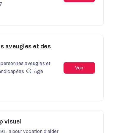
7
s aveugles et des
es personnes aveugles et
Voir
andicapées
Âge
p visuel
891, a pour vocation d’aider