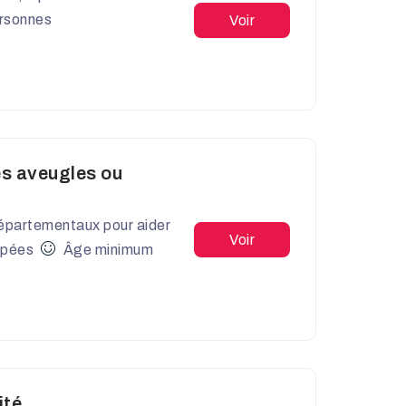
rsonnes
Voir
es aveugles ou
 départementaux pour aider
Voir
apées
Âge minimum
ité