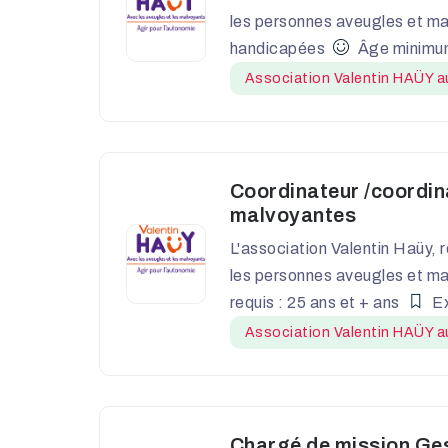
les personnes aveugles et ma
handicapées
Âge minimum
Association Valentin HAÜY au
Coordinateur /coordina
malvoyantes
L'association Valentin Haüy, 
les personnes aveugles et ma
requis : 25 ans et + ans
Ex
Association Valentin HAÜY au
Chargé de mission Ges